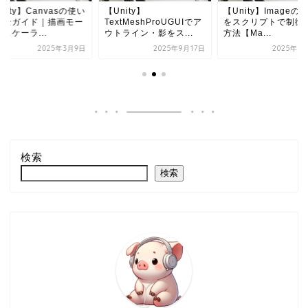
nity】Canvasの使い
【Unity】
【Unity】ImageのM
完全ガイド｜描画モー
TextMeshProUGUIでア
をスクリプトで制御
スケーラ...
ウトライン・影をス...
方法【Ma...
2025年3月9日
2025年9月17日
2025年9
検索
検索