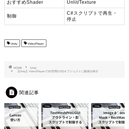
おすすめShader
Unlit/Texture
C#スクリプトで再生・
制御
停止
Unity
VideoPlayer
HOME
Unity
【Unity】VideoPlayerで3D空間の3Dオブジェクトに動画を映す
関連記事
Unity
Unity