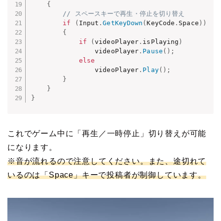
{
// スペースキーで再生・停止を切り替え
if
(
Input
.
GetKeyDown
(
KeyCode
.
Space
)
)
{
if
(
videoPlayer
.
isPlaying
)
                videoPlayer
.
Pause
(
)
;
else
                videoPlayer
.
Play
(
)
;
}
}
}
これでゲーム中に「再生／一時停止」切り替えが可能
になります。
※音が流れるので注意してください。また、途切れて
いるのは「Space」キーで
投稿者が
制御しています。