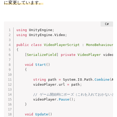
に変更しています。
using
 UnityEngine
;
using
 UnityEngine
.
Video
;
public
class
VideoPlayerScript
:
MonoBehaviour
{
[
SerializeField
]
private
VideoPlayer
 videoP
void
Start
(
)
{
string
 path 
=
 System
.
IO
.
Path
.
Combine
(
Ap
        videoPlayer
.
url 
=
 path
;
// ゲーム開始時にポーズ（これを入れておかないと
        videoPlayer
.
Pause
(
)
;
}
void
Update
(
)