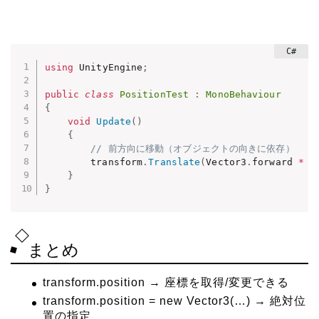
using
 UnityEngine
;
public
class
PositionTest
:
MonoBehaviour
{
void
Update
(
)
{
// 前方向に移動（オブジェクトの向きに依存）
        transform
.
Translate
(
Vector3
.
forward 
*
 T
}
}
まとめ
transform.position → 座標を取得/変更できる
transform.position = new Vector3(…) → 絶対位
置の指定