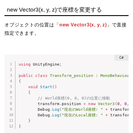
new Vector3(x, y, z)で座標を変更する
オブジェクトの位置は「
new Vector3(x, y, z)
」で直接
指定できます。
using
 UnityEngine
;
public
class
Transform_position
:
MonoBehaviour
{
void
Start
(
)
{
// World座標(0, 0, 0)の位置に移動
        transform
.
position 
=
new
Vector3
(
0
,
0
,
        Debug
.
Log
(
"現在のWorld座標: "
+
 transform
        Debug
.
Log
(
"現在のLocal座標: "
+
 transform
}
}