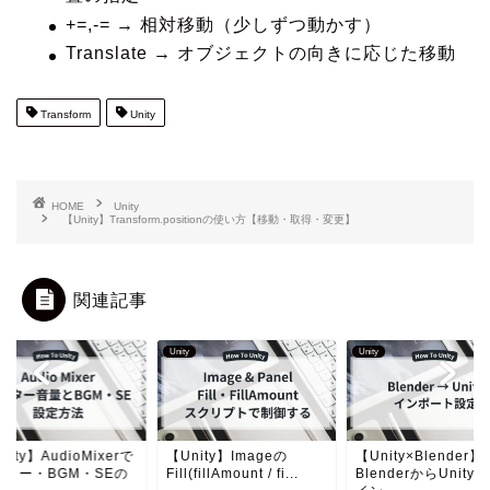
+=,-= → 相対移動（少しずつ動かす）
Translate → オブジェクトの向きに応じた移動
Transform
Unity
HOME
Unity
【Unity】Transform.positionの使い方【移動・取得・変更】
関連記事
Unity
Unity
nity】AudioMixerで
【Unity】Imageの
【Unity×Blender】
スター・BGM・SEの
Fill(fillAmount / fi...
BlenderからUnity