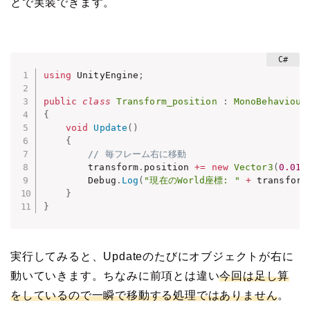
とで実装できます。
using
 UnityEngine
;
public
class
Transform_position
:
MonoBehaviour
{
void
Update
(
)
{
// 毎フレーム右に移動
        transform
.
position 
+=
new
Vector3
(
0.01f
        Debug
.
Log
(
"現在のWorld座標: "
+
 transform
}
}
実行してみると、Updateのたびにオブジェクトが右に
動いていきます。ちなみに前項とは違い
今回は足し算
をしているので一瞬で移動する処理ではありません
。