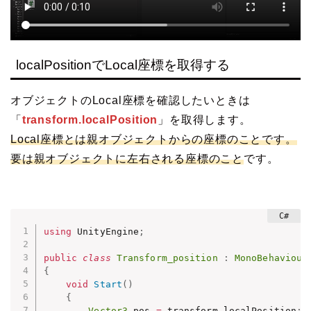
localPositionでLocal座標を取得する
オブジェクトのLocal座標を確認したいときは
「
transform.localPosition
」を取得します。
Local座標とは親オブジェクトからの座標のことです。
要は親オブジェクトに左右される座標のこと
です。
using
 UnityEngine
;
public
class
Transform_position
:
MonoBehaviour
{
void
Start
(
)
{
Vector3
 pos 
=
 transform
.
localPosition
;