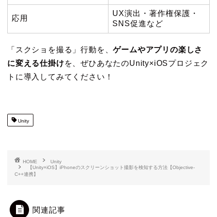
UX演出・著作権保護・
応用
SNS促進など
「スクショを撮る」行動を、
ゲームやアプリの楽しさ
に変える仕掛け
を、ぜひあなたのUnity×iOSプロジェク
トに導入してみてください！
Unity
HOME
Unity
【Unity×iOS】iPhoneのスクリーンショット撮影を検知する方法【Objective-
C++連携】
関連記事