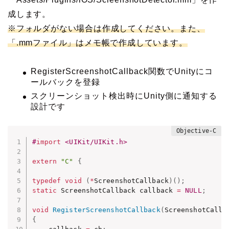
成します。
※フォルダがない場合は作成してください。また、
「.mm
ファイル
」はメモ帳で作成しています。
RegisterScreenshotCallback関数でUnityにコ
ールバックを登録
スクリーンショット検出時にUnity側に通知する
設計です
#
import
 <UIKit/UIKit.h>
extern
"C"
{
typedef
void
(
*
ScreenshotCallback
)
(
)
;
static
 ScreenshotCallback callback 
=
NULL
;
void
RegisterScreenshotCallback
(
ScreenshotCallb
{