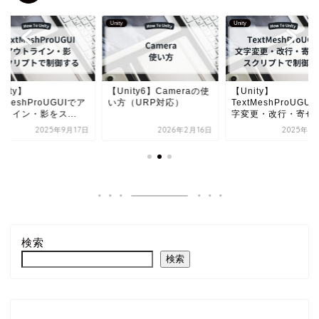
Unity
Unity
nity】
【Unity6】Cameraの使
【Unity】
xtMeshProUGUIでア
い方（URP対応）
TextMeshProUGU
ライン・影をス...
字変更・改行・寄せ..
2025年9月17日
2026年2月16日
2025年9
検索
検索