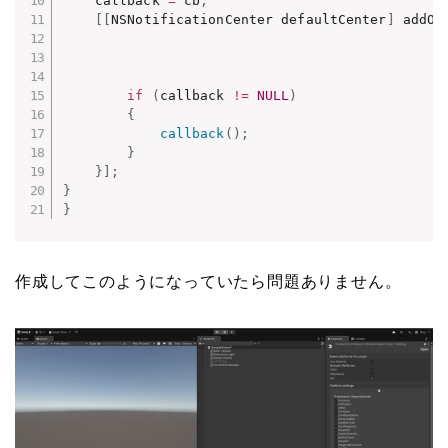
    callback 
=
 cb
;
[
[
NSNotificationCenter defaultCenter
]
 addOb
                                               
                                               
                                               
if
(
callback 
!=
NULL
)
{
callback
(
)
;
}
}
]
;
}
}
作成してこのようになっていたら問題ありません。