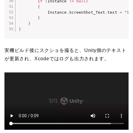
if
(
Instance 
!=
null
)
{
            Instance
.
ScreenShot_Text
.
text 
=
"Sc
}
}
}
実機ビルド後にスクショを撮ると、Unity側のテキスト
が更新され、Xcodeではログも出力されます。