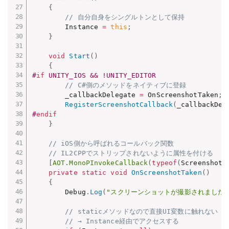
{
// 自分自身をシングルトンとして保持
        Instance 
=
this
;
}
void
Start
(
)
{
#
if
 UNITY_IOS && !UNITY_EDITOR
// C#側のメソッドをネイティブに登録
        _callbackDelegate 
=
 OnScreenshotTaken
;
RegisterScreenshotCallback
(
_callbackDel
#
endif
}
// iOS側から呼ばれるコールバック関数
// IL2CPPでストリップされないように属性を付ける
[
AOT
.
MonoPInvokeCallback
(
typeof
(
ScreenshotC
private
static
void
OnScreenshotTaken
(
)
{
        Debug
.
Log
(
"スクリーンショットが撮影されました！
// staticメソッドなので直接UI変数に触れない
// → Instance経由でアクセスする