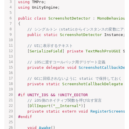
using
 TMPro
;
using
 UnityEngine
;
public
class
ScreenshotDetector
:
MonoBehaviour
{
// シングルトン（staticからインスタンスの変数にア
public
static
ScreenshotDetector
 Instance
;
// UIに表示するテキスト
[
SerializeField
]
private
TextMeshProUGUI
 Sc
// iOSに渡すコールバック用デリゲート定義
private
delegate
void
ScreenshotCallbackDel
// GCに回収されないように static で保持しておく
private
static
ScreenshotCallbackDelegate
 _
#
if
 UNITY_IOS && !UNITY_EDITOR
// iOS側のネイティブ関数を呼び出す宣言
[
DllImport
(
"__Internal"
)
]
private
static
extern
void
RegisterScreensh
#
endif
void
Awake
(
)