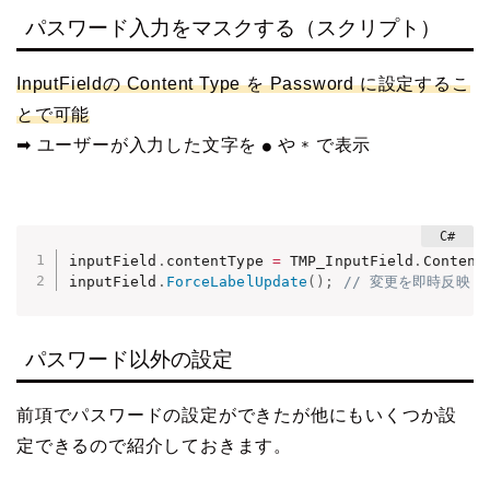
パスワード入力をマスクする（スクリプト）
InputFieldの Content Type を Password に設定するこ
とで可能
➡ ユーザーが入力した文字を
や
で表示
●
*
inputField
.
contentType 
=
 TMP_InputField
.
Content
inputField
.
ForceLabelUpdate
(
)
;
// 変更を即時反映
パスワード以外の設定
前項でパスワードの設定ができたが他にもいくつか設
定できるので紹介しておきます。