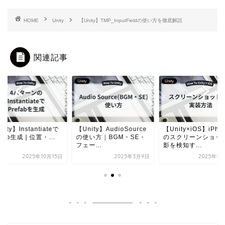
HOME
Unity
【Unity】TMP_InputFieldの使い方を徹底解説
関連記事
Unity
Unity
nity】Instantiateで
【Unity】AudioSource
【Unity×iOS】iPho
efab生成 | 位置・...
の使い方｜BGM・SE・
のスクリーンショッ
フェー...
影を検知す...
2025年10月15日
2025年3月9日
2025年5