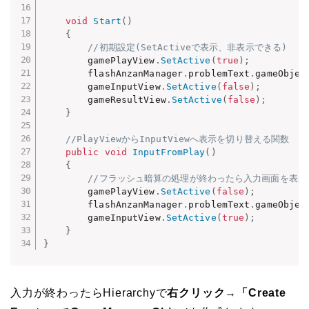
void
Start
(
)
{
//初期設定(SetActiveで表示、非表示できる)
        gamePlayView
.
SetActive
(
true
)
;
        flashAnzanManager
.
problemText
.
gameObjec
        gameInputView
.
SetActive
(
false
)
;
        gameResultView
.
SetActive
(
false
)
;
}
//PlayViewからInputViewへ表示を切り替える関数
public
void
InputFromPlay
(
)
{
//フラッシュ暗算の処理が終わったら入力画面を表示
        gamePlayView
.
SetActive
(
false
)
;
        flashAnzanManager
.
problemText
.
gameObjec
        gameInputView
.
SetActive
(
true
)
;
}
}
入力が終わったらHierarchyで
右クリック
→
「Create