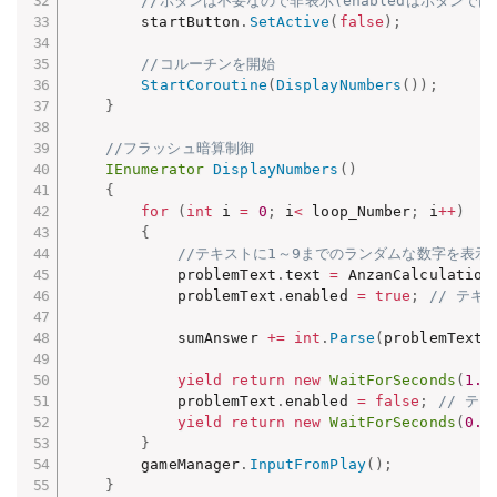
//ボタンは不要なので非表示(enabledはボタンで
        startButton
.
SetActive
(
false
)
;
//コルーチンを開始
StartCoroutine
(
DisplayNumbers
(
)
)
;
}
//フラッシュ暗算制御
IEnumerator
DisplayNumbers
(
)
{
for
(
int
 i 
=
0
;
 i
<
 loop_Number
;
 i
++
)
{
//テキストに1～9までのランダムな数字を表示
            problemText
.
text 
=
 AnzanCalculation
            problemText
.
enabled 
=
true
;
// テキ
            sumAnswer 
+=
int
.
Parse
(
problemText
.
yield
return
new
WaitForSeconds
(
1.0
            problemText
.
enabled 
=
false
;
// テ
yield
return
new
WaitForSeconds
(
0.5
}
        gameManager
.
InputFromPlay
(
)
;
}