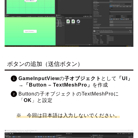
ボタンの追加（送信ボタン）
GameInputView
の
子オブジェクト
として
「UI」
→
「Button – TextMeshPro」
を作成
Buttonの子オブジェクトのTextMeshProに
「
OK
」と設定
※
今回は
日本語は入力しないでください。