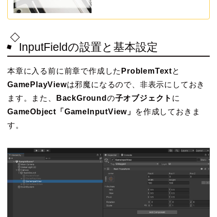
InputFieldの設置と基本設定
本章に入る前に前章で作成した
ProblemText
と
GamePlayView
は邪魔になるので、非表示にしておき
ます。また、
BackGround
の
子オブジェクト
に
GameObject「GameInputView」
を作成しておきま
す。