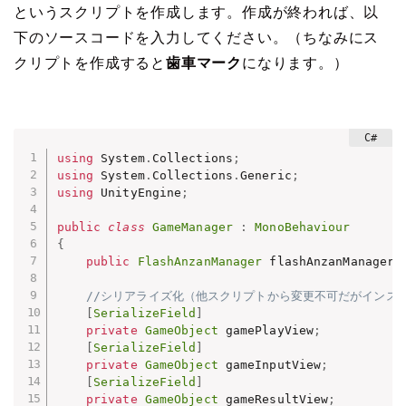
というスクリプトを作成します。作成が終われば、以
下のソースコードを入力してください。（ちなみにス
クリプトを作成すると
歯車マーク
になります。）
using
 System
.
Collections
;
using
 System
.
Collections
.
Generic
;
using
 UnityEngine
;
public
class
GameManager
:
MonoBehaviour
{
public
FlashAnzanManager
 flashAnzanManager
;
//シリアライズ化（他スクリプトから変更不可だがインス
[
SerializeField
]
private
GameObject
 gamePlayView
;
[
SerializeField
]
private
GameObject
 gameInputView
;
[
SerializeField
]
private
GameObject
 gameResultView
;