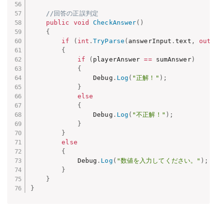
//回答の正誤判定
public
void
CheckAnswer
(
)
{
if
(
int
.
TryParse
(
answerInput
.
text
,
out
{
if
(
playerAnswer 
==
 sumAnswer
)
{
                Debug
.
Log
(
"正解！"
)
;
}
else
{
                Debug
.
Log
(
"不正解！"
)
;
}
}
else
{
            Debug
.
Log
(
"数値を入力してください。"
)
;
}
}
}