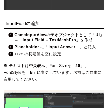
InputFieldの追加
GameInputView
の
子オブジェクト
として
「UI」
→
「Input Field – TextMeshPro」
を作成
Placeholder
に「
Input Answer…
」と記入
の初期値を空に設定
Text
※ テキストは
中央表示
、Font Sizeを「
20
」、
FontStyleを「
B
」に変更しています。名前はご自由に
変更してください。