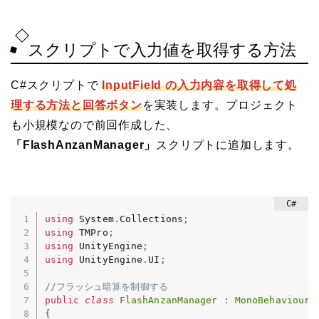
スクリプトで入力値を取得する方法
C#スクリプトで
InputField の入力内容を取得して処
理する方法と回答ボタン
を実装します。プロジェクト
も小規模なので前回作成した、
「FlashAnzanManager」
スクリプトに追加します。
using
 System
.
Collections
;
using
 TMPro
;
using
 UnityEngine
;
using
 UnityEngine
.
UI
;
//フラッシュ暗算を制御する
public
class
FlashAnzanManager
:
MonoBehaviour
{