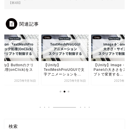
【第3回】
関連記事
Unity
Unity
nity】Buttonのクリ
【Unity】
【Unity】Image・
処理(onClick)をス
TextMeshProUGUIで文
Panelの大きさをス
...
字アニメーションを...
プトで変更する...
2025年9月16日
2025年9月16日
2025年9
検索