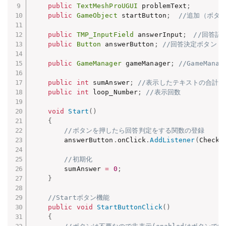
public
TextMeshProUGUI
 problemText
;
public
GameObject
 startButton
;
//追加（ボタ
public
TMP_InputField
 answerInput
;
//回答記
public
Button
 answerButton
;
//回答決定ボタン
public
GameManager
 gameManager
;
//GameMana
public
int
 sumAnswer
;
//表示したテキストの合計
public
int
 loop_Number
;
//表示回数
void
Start
(
)
{
//ボタンを押したら回答判定をする関数の登録
        answerButton
.
onClick
.
AddListener
(
CheckA
//初期化
        sumAnswer 
=
0
;
}
//Startボタン機能
public
void
StartButtonClick
(
)
{