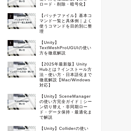
ロード・削除・暗号化】
【バッチファイル】基本コ
2
マンド一覧と具体例｜よく
使うコマンドを目的別に整
理
【Unity】
3
TextMeshProUGUIの使い
方を徹底解説
【2025年最新版】Unity
4
Hubとは？インストール方
法・使い方・日本語化まで
徹底解説【Mac/Windows
対応】
【Unity】SceneManager
5
の使い方完全ガイド｜シー
ン切り替え・非同期ロー
ド・データ保持・最適化ま
で解説
【Unity】Colliderの使い
6