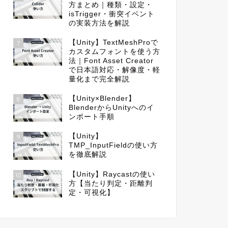
方まとめ｜種類・設定・
isTrigger・衝突イベント
の実装方法を解説
【Unity】TextMeshProで
7
カスタムフォントを使う方
法｜Font Asset Creator
で日本語対応・解像度・軽
量化まで完全解説
【Unity×Blender】
8
BlenderからUnityへのイ
ンポート手順
【Unity】
9
TMP_InputFieldの使い方
を徹底解説
【Unity】Raycastの使い
10
方【当たり判定・距離判
定・可視化】