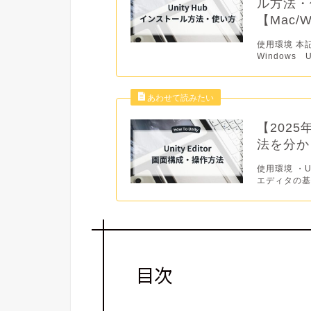
ル方法・
【Mac/
使用環境 本
Windows Un
【2025
法を分か
使用環境 ・Uni
エディタの基本
目次