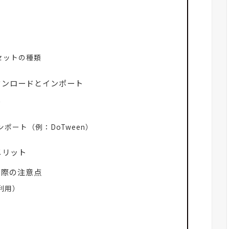
アセットの種類
らのダウンロードとインポート
ス
ポート（例：DoTween）
メリット
使う際の注意点
利用）