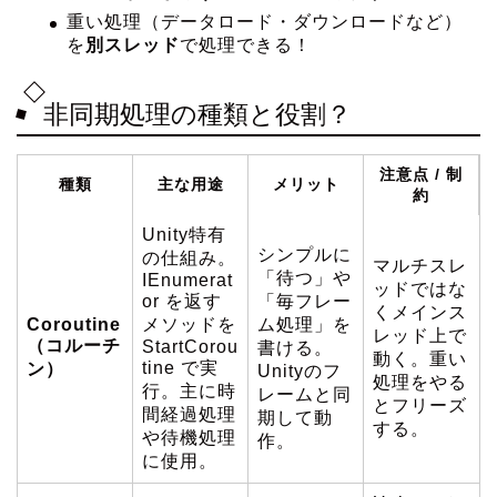
重い処理（データロード・ダウンロードなど）
を
別スレッド
で処理できる！
非同期処理の種類と役割？
注意点 / 制
種類
主な用途
メリット
約
Unity特有
シンプルに
の仕組み。
マルチスレ
「待つ」や
IEnumerat
ッドではな
or を返す
「毎フレー
くメインス
Coroutine
メソッドを
ム処理」を
レッド上で
（コルーチ
StartCorou
書ける。
動く。重い
tine で実
ン）
Unityのフ
処理をやる
行。主に時
レームと同
とフリーズ
間経過処理
期して動
する。
や待機処理
作。
に使用。