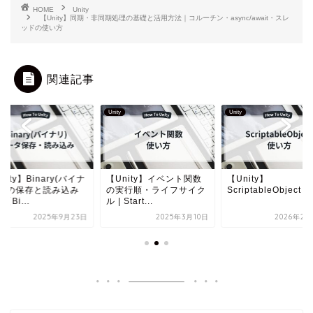
HOME
Unity
【Unity】同期・非同期処理の基礎と活用方法｜コルーチン・async/await・スレ
ッドの使い方
関連記事
Unity
Unity
nity】Binary(バイナ
【Unity】イベント関数
【Unity】
)での保存と読み込み
の実行順・ライフサイク
ScriptableObject
【Bi...
ル | Start...
2025年9月23日
2025年3月10日
2026年2月