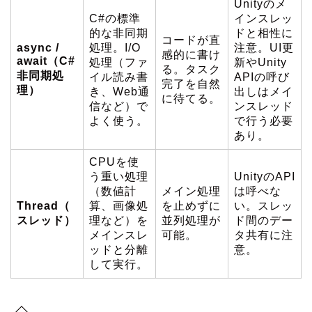
Unityのメ
C#の標準
インスレッ
的な非同期
ドと相性に
コードが直
async /
処理。I/O
注意。UI更
感的に書け
await（C#
処理（ファ
新やUnity
る。タスク
非同期処
イル読み書
APIの呼び
完了を自然
理）
き、Web通
出しはメイ
に待てる。
信など）で
ンスレッド
よく使う。
で行う必要
あり。
CPUを使
う重い処理
UnityのAPI
（数値計
メイン処理
は呼べな
Thread（
算、画像処
を止めずに
い。スレッ
スレッド）
理など）を
並列処理が
ド間のデー
メインスレ
可能。
タ共有に注
ッドと分離
意。
して実行。