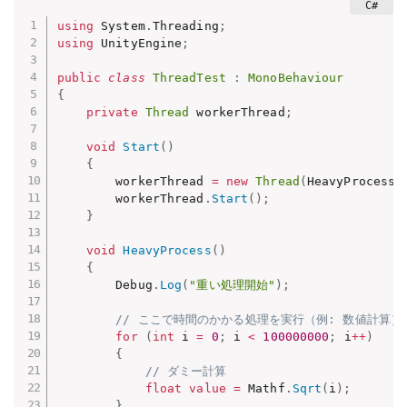
using
 System
.
Threading
;
using
 UnityEngine
;
public
class
ThreadTest
:
MonoBehaviour
{
private
Thread
 workerThread
;
void
Start
(
)
{
        workerThread 
=
new
Thread
(
HeavyProcess
)
        workerThread
.
Start
(
)
;
}
void
HeavyProcess
(
)
{
        Debug
.
Log
(
"重い処理開始"
)
;
// ここで時間のかかる処理を実行（例: 数値計算）
for
(
int
 i 
=
0
;
 i 
<
100000000
;
 i
++
)
{
// ダミー計算
float
value
=
 Mathf
.
Sqrt
(
i
)
;
}