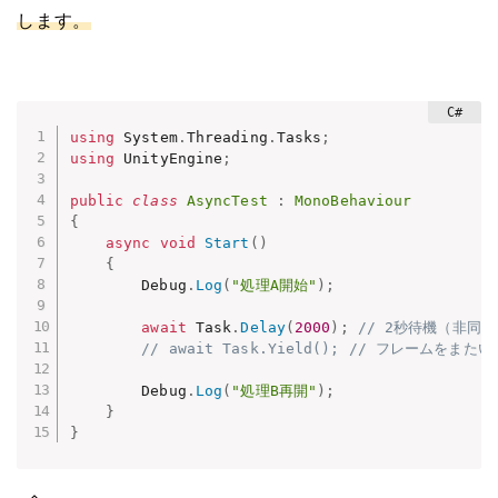
します。
using
 System
.
Threading
.
Tasks
;
using
 UnityEngine
;
public
class
AsyncTest
:
MonoBehaviour
{
async
void
Start
(
)
{
        Debug
.
Log
(
"処理A開始"
)
;
await
 Task
.
Delay
(
2000
)
;
// 2秒待機（非同期
// await Task.Yield(); // フレームをまた
        Debug
.
Log
(
"処理B再開"
)
;
}
}