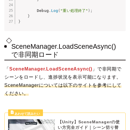
        Debug
.
Log
(
"重い処理終了"
)
;
}
}
SceneManager.LoadSceneAsync()
で非同期ロード
「
SceneManager.LoadSceneAsync()
」で非同期で
シーンをロードし、進捗状況を表示可能になります。
SceneManagerについては以下のサイトを参考にして
ください。
【Unity】SceneManagerの使
い方完全ガイド｜シーン切り替